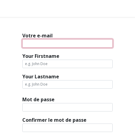
yer en gemmes ?
Adhérer
Pros & Assos
Collectivités lo
Votre e-mail
Your Firstname
Your Lastname
Mot de passe
Confirmer le mot de passe