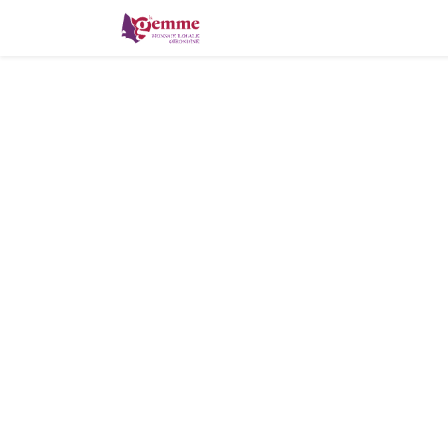
La monnaie locale
Où pa