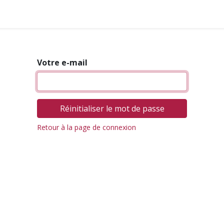
yer en gemmes ?
Adhérer
Pros & Assos
Collectivités lo
Votre e-mail
Réinitialiser le mot de passe
Retour à la page de connexion