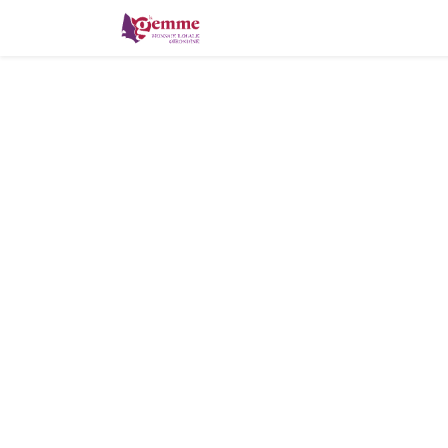
La monnaie locale
Où pa