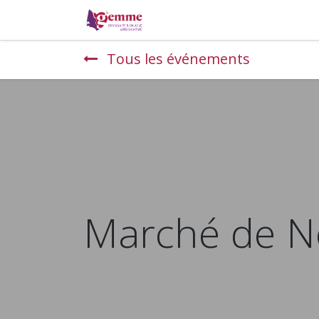
La monnaie locale
Où pa
Tous les événements
Marché de No