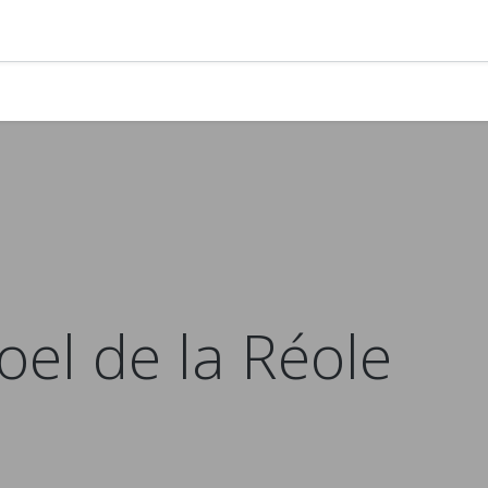
yer en gemmes ?
Adhérer
Pros & Assos
Collectivités lo
el de la Réole